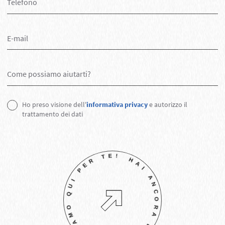
Ho preso visione dell'
informativa privacy
e autorizzo il
trattamento dei dati
!
HA
I
A
N
C
O
R
A
D
E
I
D
U
B
B
I?
S
I
A
M
O
Q
U
I
P
E
R
T
E